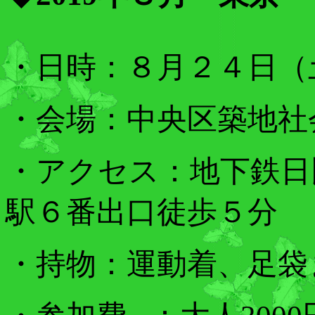
・
日時
：８
月２４
日（
・
会場：
中央区築地社
・ア
クセス
：地下鉄日
駅６番出口徒歩５分
・持物
：
運動着、足袋