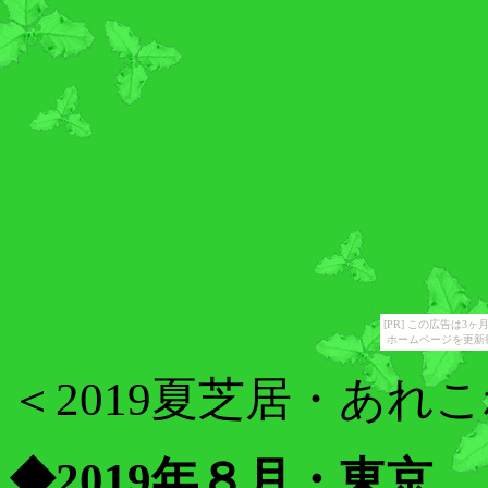
[PR] この広告は
ホームページを更新
＜2019夏芝居・あれ
◆
2019
年８
月・東京